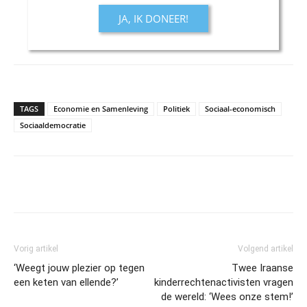
JA, IK DONEER!
TAGS
Economie en Samenleving
Politiek
Sociaal-economisch
Sociaaldemocratie
Vorig artikel
Volgend artikel
‘Weegt jouw plezier op tegen
Twee Iraanse
een keten van ellende?’
kinderrechtenactivisten vragen
de wereld: ‘Wees onze stem!’