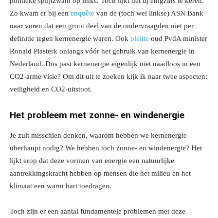
politieke splijtzwam op links. Toch lijkt het tij enigzins te keren.
Zo kwam er bij een
enquête
van de (toch wel linkse) ASN Bank
naar voren dat een groot deel van de ondervraagden niet per
definitie tegen kernenergie waren. Ook
pleitte
oud PvdA minister
Ronald Plasterk onlangs vóór het gebruik van kernenergie in
Nederland. Dus past kernenergie eigenlijk niet naadloos in een
CO2-arme visie? Om dit uit te zoeken kijk ik naar twee aspecten:
veiligheid en CO2-uitstoot.
Het probleem met zonne- en windenergie
Je zult misschien denken, waarom hebben we kernenergie
überhaupt nodig? We hebben toch zonne- en windenergie? Het
lijkt erop dat deze vormen van energie een natuurlijke
aantrekkingskracht hebben op mensen die het milieu en het
klimaat een warm hart toedragen.
Toch zijn er een aantal fundamentele problemen met deze