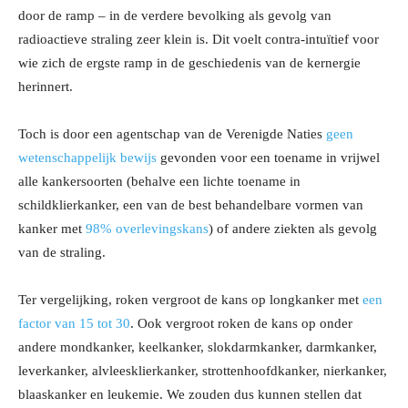
door de ramp – in de verdere bevolking als gevolg van
radioactieve straling zeer klein is. Dit voelt contra-intuïtief voor
wie zich de ergste ramp in de geschiedenis van de kernergie
herinnert.
Toch is door een agentschap van de Verenigde Naties
geen
wetenschappelijk bewijs
gevonden voor een toename in vrijwel
alle kankersoorten (behalve een lichte toename in
schildklierkanker, een van de best behandelbare vormen van
kanker met
98% overlevingskans
) of andere ziekten als gevolg
van de straling.
Ter vergelijking, roken vergroot de kans op longkanker met
een
factor van 15 tot 30
. Ook vergroot roken de kans op onder
andere mondkanker, keelkanker, slokdarmkanker, darmkanker,
leverkanker, alvleesklierkanker, strottenhoofdkanker, nierkanker,
blaaskanker en leukemie. We zouden dus kunnen stellen dat