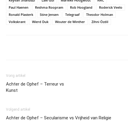
Keyvan Shahbazi
Lale Gül
Marieke Hoogwout
NRC
Paul Haenen
Reshma Roopram
Rob Hoogland
Roderick Veelo
Ronald Plasterk
Stine Jensen
Telegraaf
Theodor Holman
Volkskrant
Wierd Duk
Wouter de Winther
Zihni Özdil
Vorig artikel
Achter de Ophef – Terreur vs
Kunst
Volgend artikel
Achter de Ophef – Secularisme vs Vrijheid van Religie