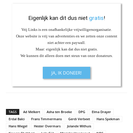
Eigenlijk kan dit dus niet
gratis
!
Vrij Links is een onafhankelijke vrijwilligersorganisatie.
Onze website is vrij van advertenties en we zetten onze content
niet achter een paywall.
Maar: eigenlijk kan dat dus niet gratis.
We kunnen dit alleen doen met steun van onze donateurs.
JA, IK DONEER!
TAGS
Ad Melkert
Asha ten Broeke
DPG
Elma Drayer
Erdal Balci
Frans Timmermans
Gerdi Verbeet
Hans Spekman
Hans Wiegel
Hester Overmars
Jolande Withuis