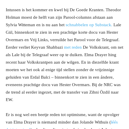
Intussen is het kommer en kwel bij De Goede Kranten. Theodor
Holman moest de helft van zijn Parool-columns afstaan aan
Sylvia Witteman en is nu aan het
schnabbelen op Substack.
Lale
Gül, binnenkort te zien in een prachtige korte docu van Hester
Overmars en Vrij Links, verruilde het Parool voor de Telegraaf.
Eerder verliet Keyvan Shahbazi
met reden
De Volkskrant, om net
als Lale bij de Telegraaf weer op te duiken. Elma Drayer hing
recent haar Volkskrantpen aan de wilgen. En in diezelfde krant
moeten we het ook al enige tijd stellen zonder de vrijzinnige
geluiden van Erdal Balci – binnenkort te zien in een ándere,
eveneens prachtige docu van Hester Overmars. Bij de NRC was
de trend al eerder ingezet, met de transfer van Zihni Özdil naar
EW.
Er is nog wel een beetje reden tot optimisme, want de opvolger
van Elma Drayer is niemand minder dan Jolande Withuis (
léés