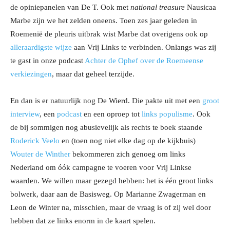
de opiniepanelen van De T. Ook met
national treasure
Nausicaa
Marbe zijn we het zelden oneens. Toen zes jaar geleden in
Roemenië de pleuris uitbrak wist Marbe dat overigens ook op
alleraardigste wijze
aan Vrij Links te verbinden. Onlangs was zij
te gast in onze podcast
Achter de Ophef over de Roemeense
verkiezingen
, maar dat geheel terzijde.
En dan is er natuurlijk nog De Wierd. Die pakte uit met een
groot
interview
, een
podcast
en een oproep tot
links populisme
. Ook
de bij sommigen nog abusievelijk als rechts te boek staande
Roderick Veelo
en (toen nog niet elke dag op de kijkbuis)
Wouter de Winther
bekommeren zich genoeg om links
Nederland om óók campagne te voeren voor Vrij Linkse
waarden. We willen maar gezegd hebben: het is één groot links
bolwerk, daar aan de Basisweg. Op Marianne Zwagerman en
Leon de Winter na, misschien, maar de vraag is of zij wel door
hebben dat ze links enorm in de kaart spelen.