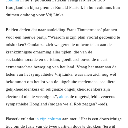
column
in de T. publiceert, steken Telegraaf-nestor Rob
Hoogland en bijna-premier Ronald Plasterk in hun columns hun
duimen omhoog voor Vrij Links.
Beiden deden dat naar aanleiding Frans Timmermans’ plannen
voor een nieuwe partij. “Waarom is zijn plan vooral gedoemd te
mislukken? Omdat ze zich weigeren te ontworstelen aan de
krankzinnigste omarming aller tijden: die van de
sociaaldemocratie en de islam, goedbeschouwd de meest
extreemrechtse beweging van het land. Vraag het maar aan de
leden van het sympathieke Vrij Links, waar men zich nog wél
bekommert om het lot van de uitgebuite medemens: seculiere
gelijkheidsdenkers en religieuze ongelijkheidsdenkers zijn
electoraal niet te verenigen.”,
aldus
de ongetwijfeld eveneens
sympathieke Hoogland (mogen we al Rob zeggen? -red).
Plasterk vult dat
in zijn column
aan met: “Het is een doorzichtige
truc om de fusie van de twee partijen door te drukken (terwijl