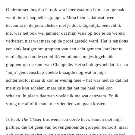
Ondertussen begrijp ik ook wat beter waarom ik niet zo geraakt
werd door Chappelles grappen. Misschien is dat wat twee
decennia in de journalistiek met je doet. Eigenlijk, bedacht ik
me, was het ook wel jammer dat mijn visie op hoe je de wereld
verbetert, niet wat meer op de proef gesteld werd. Het is tenslotte
een stuk lastiger om grappen van een echt gemeen karakter te
verdedigen dan de (vond ik) emotioneel netjes ingebedde
grappen-op-de-rand van Chappelle. Het schuldgevoel dat ik naar
‘mijn’ gemeenschap voelde knaagde nog wat in mijn
achterhoofd, maar ik kon er weinig mee – het was niet zo dat het
me niks kon schelen, maar juist dat het me heel veel kon
schelen. In plaats daarvan voelde ik me wat eenzaam. En ik
vroeg me af of dit stuk me vrienden zou gaan kosten.
Ik keek
The Closer
trouwens een derde keer. Samen met mijn
partner, die tot geen van bovengenoemde groepen behoort, maar
ook geen journalist is, en bovendien maar weinig van de ophef