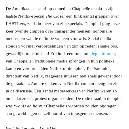
De Amerikaanse stand-up comedian Chappelle maakt in zijn
laatste Netflix-special
The Closer
een flink aantal grappen over
LHBTI-ers, zoals in meer van zijn specials. De ophef ging deze
keer over de grappen over transgender mensen, nonbinaire
mensen en wat de definitie van een vrouw is. Social media
stonden vol met veroordelingen van zijn optreden: smakeloos,
gevaarlijk, transfobisch! Er klonk een roep om
deplatforming
van Chappelle. Traditionele media sprongen in hun politieke
kamp en veroordeelden Netflix of de ophef. Ted Sarandos,
directeur van Netflix, reageerde intussen niet zoals gewenst door
de geraakten. Andere makers van Netflix-content mengden zich
in de discussie. Een aantal medewerkers van Netflix waren zo
boos dat ze een protest organiseerden. De rode draad in de ophef
was ‘
words do harm
’: Chappelle’s woorden zouden bijdragen
aan geweld tegen en zelfmoord van transgender mensen.
Well, that escalated quickly!