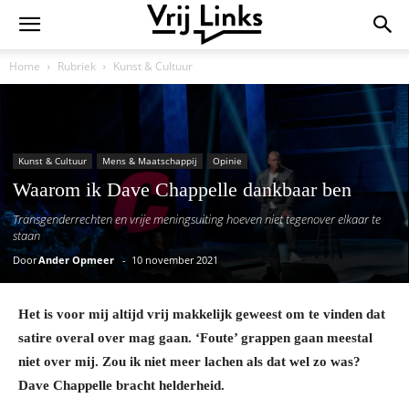
Home
Rubriek
Kunst & Cultuur
Kunst & Cultuur
Mens & Maatschappij
Opinie
Waarom ik Dave Chappelle dankbaar ben
Transgenderrechten en vrije meningsuiting hoeven niet tegenover elkaar te
staan
Door
Ander Opmeer
-
10 november 2021
Het is voor mij altijd vrij makkelijk geweest om te vinden dat
satire overal over mag gaan. ‘Foute’ grappen gaan meestal
niet over mij. Zou ik niet meer lachen als dat wel zo was?
Dave Chappelle bracht helderheid.