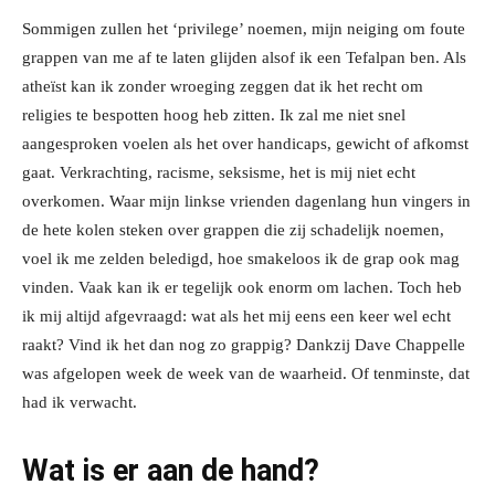
Sommigen zullen het ‘privilege’ noemen, mijn neiging om foute
grappen van me af te laten glijden alsof ik een Tefalpan ben. Als
atheïst kan ik zonder wroeging zeggen dat ik het recht om
religies te bespotten hoog heb zitten. Ik zal me niet snel
aangesproken voelen als het over handicaps, gewicht of afkomst
gaat. Verkrachting, racisme, seksisme, het is mij niet echt
overkomen. Waar mijn linkse vrienden dagenlang hun vingers in
de hete kolen steken over grappen die zij schadelijk noemen,
voel ik me zelden beledigd, hoe smakeloos ik de grap ook mag
vinden. Vaak kan ik er tegelijk ook enorm om lachen. Toch heb
ik mij altijd afgevraagd: wat als het mij eens een keer wel echt
raakt? Vind ik het dan nog zo grappig? Dankzij Dave Chappelle
was afgelopen week de week van de waarheid. Of tenminste, dat
had ik verwacht.
Wat is er aan de hand?