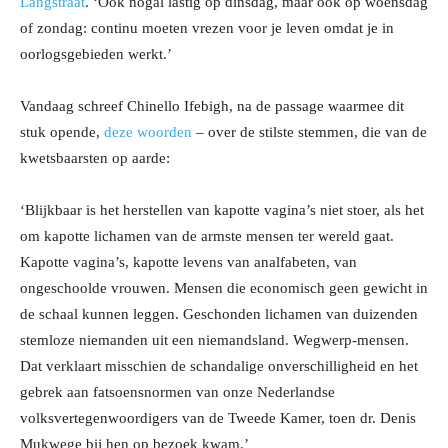
Langstraat
. ‘Ook nogal lastig op dinsdag, maar ook op woensdag
of zondag: continu moeten vrezen voor je leven omdat je in
oorlogsgebieden werkt.’
Vandaag schreef Chinello Ifebigh, na de passage waarmee dit
stuk opende,
deze woorden
– over de stilste stemmen, die van de
kwetsbaarsten op aarde:
‘Blijkbaar is het herstellen van kapotte vagina’s niet stoer, als het
om kapotte lichamen van de armste mensen ter wereld gaat.
Kapotte vagina’s, kapotte levens van analfabeten, van
ongeschoolde vrouwen. Mensen die economisch geen gewicht in
de schaal kunnen leggen. Geschonden lichamen van duizenden
stemloze niemanden uit een niemandsland. Wegwerp-mensen.
Dat verklaart misschien de schandalige onverschilligheid en het
gebrek aan fatsoensnormen van onze Nederlandse
volksvertegenwoordigers van de Tweede Kamer, toen dr. Denis
Mukwege bij hen op bezoek kwam.’