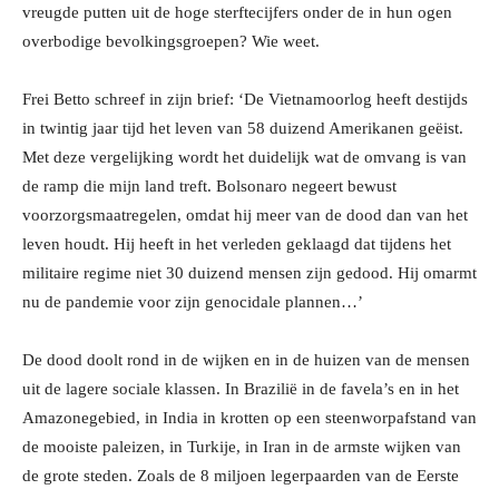
vreugde putten uit de hoge sterftecijfers onder de in hun ogen
overbodige bevolkingsgroepen? Wie weet.
Frei Betto schreef in zijn brief: ‘De Vietnamoorlog heeft destijds
in twintig jaar tijd het leven van 58 duizend Amerikanen geëist.
Met deze vergelijking wordt het duidelijk wat de omvang is van
de ramp die mijn land treft. Bolsonaro negeert bewust
voorzorgsmaatregelen, omdat hij meer van de dood dan van het
leven houdt. Hij heeft in het verleden geklaagd dat tijdens het
militaire regime niet 30 duizend mensen zijn gedood. Hij omarmt
nu de pandemie voor zijn genocidale plannen…’
De dood doolt rond in de wijken en in de huizen van de mensen
uit de lagere sociale klassen. In Brazilië in de favela’s en in het
Amazonegebied, in India in krotten op een steenworpafstand van
de mooiste paleizen, in Turkije, in Iran in de armste wijken van
de grote steden. Zoals de 8 miljoen legerpaarden van de Eerste