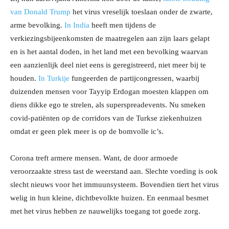
van Donald Trump
het virus vreselijk toeslaan onder de zwarte,
arme bevolking.
In India
heeft men tijdens de
verkiezingsbijeenkomsten de maatregelen aan zijn laars gelapt
en is het aantal doden, in het land met een bevolking waarvan
een aanzienlijk deel niet eens is geregistreerd, niet meer bij te
houden.
In Turkije
fungeerden de partijcongressen, waarbij
duizenden mensen voor Tayyip Erdogan moesten klappen om
diens dikke ego te strelen, als superspreadevents. Nu smeken
covid-patiënten op de corridors van de Turkse ziekenhuizen
omdat er geen plek meer is op de bomvolle ic’s.
Corona treft armere mensen. Want, de door armoede
veroorzaakte stress tast de weerstand aan. Slechte voeding is ook
slecht nieuws voor het immuunsysteem. Bovendien tiert het virus
welig in hun kleine, dichtbevolkte huizen. En eenmaal besmet
met het virus hebben ze nauwelijks toegang tot goede zorg.