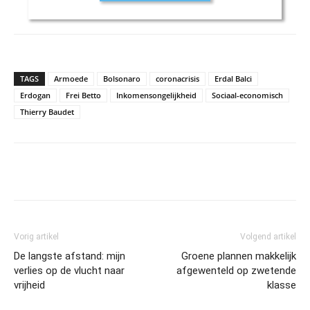
TAGS
Armoede
Bolsonaro
coronacrisis
Erdal Balci
Erdogan
Frei Betto
Inkomensongelijkheid
Sociaal-economisch
Thierry Baudet
Vorig artikel
Volgend artikel
De langste afstand: mijn
Groene plannen makkelijk
verlies op de vlucht naar
afgewenteld op zwetende
vrijheid
klasse