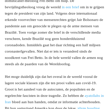
dominicaner-theoloog Frei Betto om hulp. De
bevrijdingstheoloog vroeg de wereld
in een brief
om in te grijpen
tegen de president van zijn land. Volgens deze internationaal
erkende voorvechter van mensenrechten grijpt Jair Bolsonaro de
pandemie aan om genocide te plegen op de arme mensen van
Brazilië. Toen vorige zomer die brief in de verschillende media
verscheen, kende Brazilië nog geen honderdduizend
coronadoden. Inmiddels gaat het daar richting een half miljoen
coronasterfgevallen. Niet dat er iets is veranderd sinds de
noodkreet van Frei Betto. In de hele wereld vallen de armen nog
steeds als de paarden van de Wereldoorlog.
Het moge duidelijk zijn dat het overal in de wereld vooral de
lagere sociale klassen zijn die ten prooi vallen aan covid-19.
Groot is het aandeel van de autocraten, de populisten en de
regelrechte fascisten in deze tragedie. Zo hebben de
ayatollahs in
Iran
bloed aan hun handen, omdat ze informatie achterhouden.
Bij hun aartsvijand Amerika kon door de lakse,
idiote houding