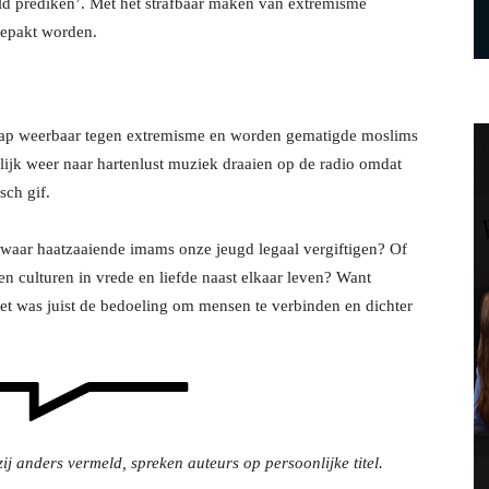
ld prediken’. Met het strafbaar maken van extremisme
gepakt worden.
hap weerbaar tegen extremisme en worden gematigde moslims
lijk weer naar hartenlust muziek draaien op de radio omdat
sch gif.
n waar haatzaaiende imams onze jeugd legaal vergiftigen? Of
n culturen in vrede en liefde naast elkaar leven? Want
‘het was juist de bedoeling om mensen te verbinden en dichter
ij anders vermeld, spreken auteurs op persoonlijke titel.