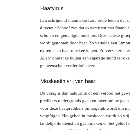
Haatvirus
Een schrijnend imamtekort zou ertoe leiden dat 
directeur Schoof ziet dat extremisten met financi
scholen en gematigde moslims. Deze laatste groe
wordt genomen door haat. Zo vertelde een Limb
extremisten haar moskee kapen. Zo verzekerde e
Allah’ omdat ze buiten een sigaretje stond te rok
gemeenschap verder infecteert.
Moskeeën vrij van haat
De vraag is dan natuurlijk of een verbod het gewen
predikers ondergronds gaan en meer online gaan o
voor deze haatpredikers onmogelijk wordt om m
vergiftigen. Het gebed in moskeeën wordt zo vri
landelijk de dienst uit gaan maken en het geloof 