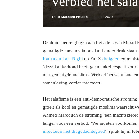
verbied het sal
Door
Mathieu Peulen
-
10 mei 2020
De doodsbedreigingen aan het adres van Morad El
gematigde moslims in ons land onder druk staan.
Ramadan Late Night
op FunX
dreigden
extremist
‘deze kankerhond heeft geen enkel respect voor he
met gematigde moslims. Verbied het salafisme en 
samenleving verder infecteert.
Het salafisme is een anti-democratische stroming
groeit als kool en gematigde moslims waarschuw
Ahmed Marcouch de stroming ‘een machtsideologie
langer voor een verbod. ‘We moeten voorkomen da
infecteren met dit gedachtegoed
’, sprak hij in fe