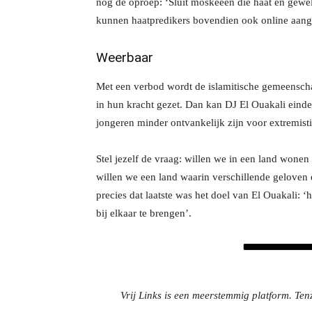
nog de oproep: ‘Sluit moskeeën die haat en gewe
kunnen haatpredikers bovendien ook online aan
Weerbaar
Met een verbod wordt de islamitische gemeensc
in hun kracht gezet. Dan kan DJ El Ouakali einde
jongeren minder ontvankelijk zijn voor extremisti
Stel jezelf de vraag: willen we in een land wone
willen we een land waarin verschillende geloven e
precies dat laatste was het doel van El Ouakali: 
bij elkaar te brengen’.
Vrij Links is een meerstemmig platform. Tenz