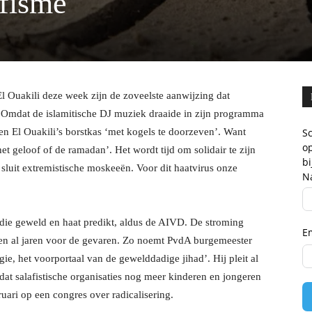
afisme
 Ouakili deze week zijn de zoveelste aanwijzing dat
 Omdat de islamitische DJ muziek draaide in zijn programma
en El Ouakili’s borstkas ‘met kogels te doorzeven’. Want
Sc
op
t geloof of de ramadan’. Het wordt tijd om solidair te zijn
b
sluit extremistische moskeeën. Voor dit haatvirus onze
N
 die geweld en haat predikt, aldus de AIVD. De stroming
E
en al jaren voor de gevaren. Zo noemt PvdA burgemeester
, het voorportaal van de gewelddadige jihad’. Hij pleit al
t salafistische organisaties nog meer kinderen en jongeren
bruari op een congres over radicalisering.