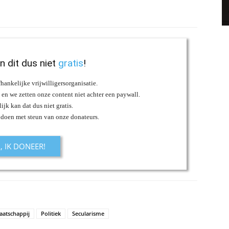
an dit dus niet
gratis
!
fhankelijke vrijwilligersorganisatie.
s en we zetten onze content niet achter een paywall.
ijk kan dat dus niet gratis.
 doen met steun van onze donateurs.
A, IK DONEER!
atschappij
Politiek
Secularisme