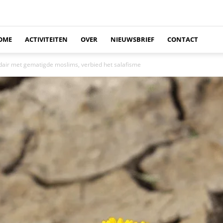
OME
ACTIVITEITEN
OVER
NIEUWSBRIEF
CONTACT
dair met gematigde moslims, verbied het salafisme