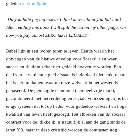
geleden
verkondigde:
‘Do you hate paying taxes? I don’t know about you but I do!
After reading this
book I will spill the tea on my other page. On
how you pay almost ZERO taxes LEGALLY’
Babel lijkt in een ivoren toren te leven. Eentje waarin het
ontvangen van de blauwe envelop voor ‘losers’ is en waar
succes en rijkdom zeker niet gedeeld hoeven te worden. Een
deel van je verdiende geld afstaan is inderdaad niet leuk, maar
het is het fundament waarop onze welvaart in het westen is
gebaseerd. De gemengde economie (een deel vrije markt,
gecombineerd met herverdeling en sociale voorzieningen) is het
enige systeem dat tot op heden voor gedeelde welvaart en hoge
kwaliteit van leven heeft gezorgd. Het afbreken van dit sociaal
contract voor de ‘dikke ik’ is natuurlijk al aan de gang sinds de
jaren ’80, maar in deze crisistijd worden de contrasten nog