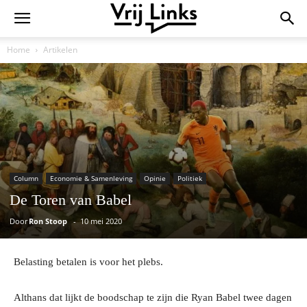
Home
Artikelen
Column
Economie & Samenleving
Opinie
Politiek
De Toren van Babel
Door
Ron Stoop
-
10 mei 2020
Belasting betalen is voor het plebs.
Althans dat lijkt de boodschap te zijn die Ryan Babel twee dagen