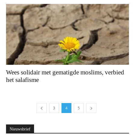
Wees solidair met gematigde moslims, verbied
het salafisme
3
4
5
Nieuwsbrief